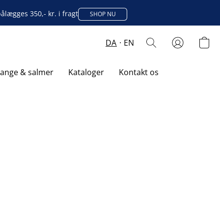
lægges 350,- kr. i fragt
SHOP NU
DA
EN
sange & salmer
Kataloger
Kontakt os