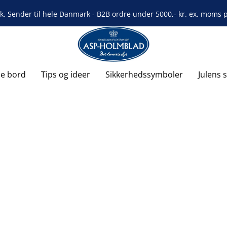
rk. Sender til hele Danmark - B2B ordre under 5000,- kr. ex. moms på
de bord
Tips og ideer
Sikkerhedssymboler
Julens 