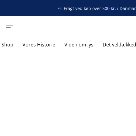
Fri Fragt ved køb over 500 kr. i Danma
Shop
Vores Historie
Viden om lys
Det veldække