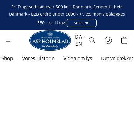
Fri Fragt ved køb over 500 kr. i Danmark. Sender til hele
Danmark - B2B ordre under 5000,- kr. ex. moms pålægges
350,- kr. i fragt
SHOP NU
DA
EN
Shop
Vores Historie
Viden om lys
Det veldække