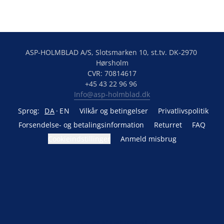
ASP-HOLMBLAD A/S, Slotsmarken 10, st.tv. DK-2970 
Hørsholm

CVR: 70814617

Info@asp-holmblad.dk
Sprog:
DA
EN
Vilkår og betingelser
Privatlivspolitik
Forsendelse- og betalingsinformation
Returret
FAQ
Cookieindstillinger
Anmeld misbrug
Drevet af Lightspeed