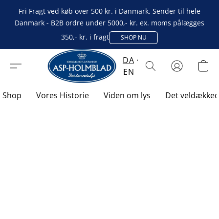
Fri Fragt ved køb over 500 kr. i Danmark. Sender til hele
Danmark - B2B ordre under 5000,- kr. ex. moms pålægges
350,- kr. i fragt
SHOP NU
DA
EN
Shop
Vores Historie
Viden om lys
Det veldække