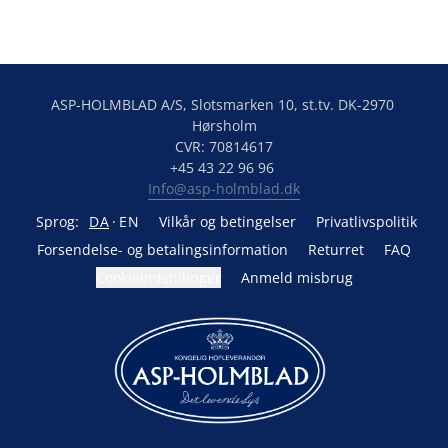
ASP-HOLMBLAD A/S, Slotsmarken 10, st.tv. DK-2970 
Hørsholm

CVR: 70814617

Info@asp-holmblad.dk
Sprog:
DA
EN
Vilkår og betingelser
Privatlivspolitik
Forsendelse- og betalingsinformation
Returret
FAQ
Cookieindstillinger
Anmeld misbrug
Drevet af Lightspeed