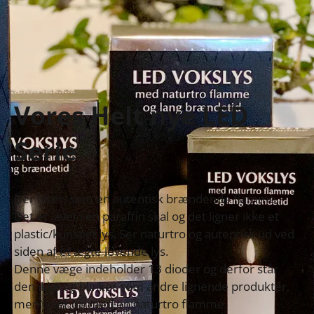
Vores Helt nye LED
Serie
Der lyser, som en autentisk brændende flamme. 
Det er lavet i en paraffin skal og det ligner ikke et 
plastic/kunstigt lys. Ser naturtro og autentisk ud ved 
siden af et ægte levende lys. 

Denne væge indeholder 13 dioder og derfor står 
den ikke og blinker som andre lignende produkter, 
men lyser op med en naturtro flamme.
