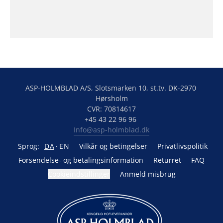
ASP-HOLMBLAD A/S, Slotsmarken 10, st.tv. DK-2970 
Hørsholm

CVR: 70814617

Info@asp-holmblad.dk
Sprog:
DA
EN
Vilkår og betingelser
Privatlivspolitik
Forsendelse- og betalingsinformation
Returret
FAQ
Cookieindstillinger
Anmeld misbrug