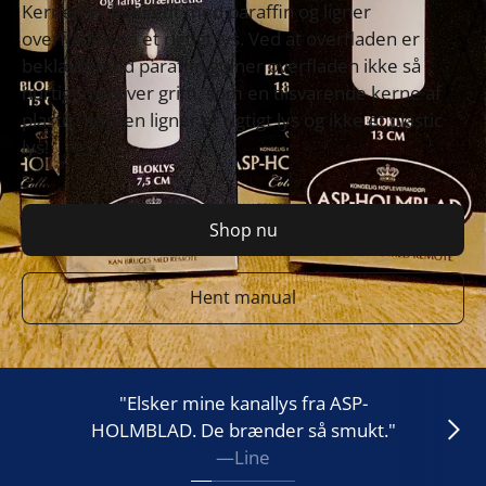
Kernen er beklædt med paraffin og ligner 
overfladen på et rigtigt lys. Ved at overfladen er 
beklædt med paraffin gulner overfladen ikke så 
hurtigt og bliver grim, som en tilsvarende kerne af 
plastic. Kernen ligner et rigtigt lys og ikke et plastic 
lys!
Shop nu
Hent manual
"Elsker mine kanallys fra ASP-
HOLMBLAD. De brænder så smukt."
—
Line