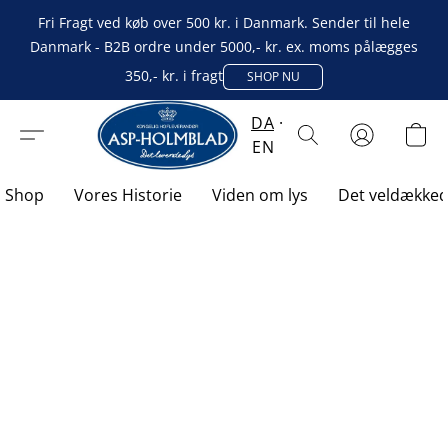
Fri Fragt ved køb over 500 kr. i Danmark. Sender til hele
Danmark - B2B ordre under 5000,- kr. ex. moms pålægges
350,- kr. i fragt
SHOP NU
DA
EN
Shop
Vores Historie
Viden om lys
Det veldække