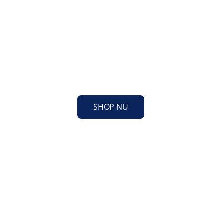
Velkommen til ASP-
HOLMBLAD
SHOP NU