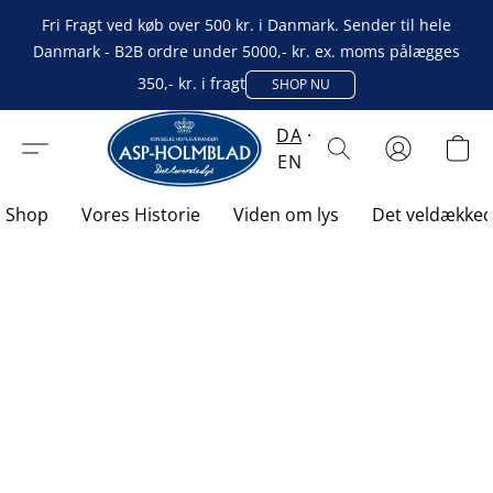
Fri Fragt ved køb over 500 kr. i Danmark. Sender til hele
Danmark - B2B ordre under 5000,- kr. ex. moms pålægges
350,- kr. i fragt
SHOP NU
DA
EN
Shop
Vores Historie
Viden om lys
Det veldække