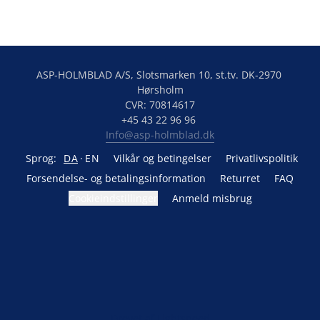
ASP-HOLMBLAD A/S, Slotsmarken 10, st.tv. DK-2970 
Hørsholm

CVR: 70814617

Info@asp-holmblad.dk
Sprog:
DA
EN
Vilkår og betingelser
Privatlivspolitik
Forsendelse- og betalingsinformation
Returret
FAQ
Cookieindstillinger
Anmeld misbrug
Drevet af Lightspeed