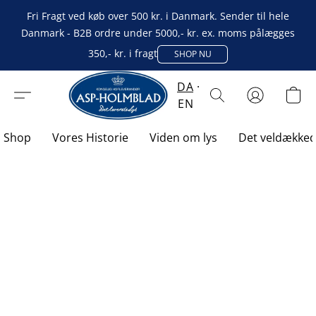
Fri Fragt ved køb over 500 kr. i Danmark. Sender til hele
Danmark - B2B ordre under 5000,- kr. ex. moms pålægges
350,- kr. i fragt
SHOP NU
DA
EN
Shop
Vores Historie
Viden om lys
Det veldække