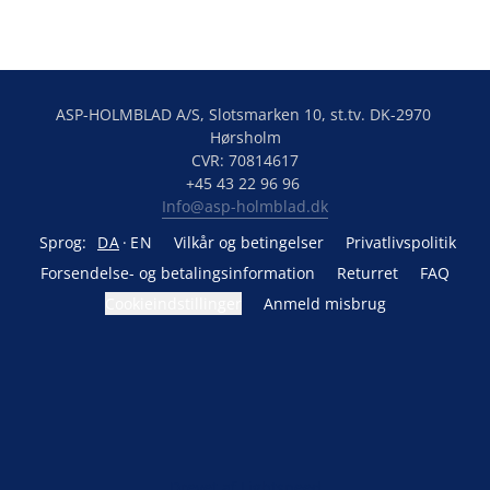
ASP-HOLMBLAD A/S, Slotsmarken 10, st.tv. DK-2970 
Hørsholm

CVR: 70814617

Info@asp-holmblad.dk
Sprog:
DA
EN
Vilkår og betingelser
Privatlivspolitik
Forsendelse- og betalingsinformation
Returret
FAQ
Cookieindstillinger
Anmeld misbrug
Drevet af Lightspeed