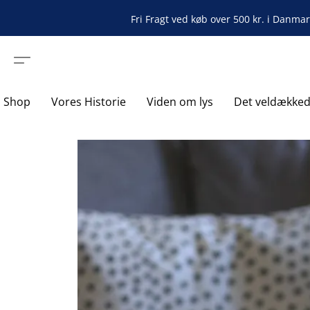
Fri Fragt ved køb over 500 kr. i Danma
Shop
Vores Historie
Viden om lys
Det veldække