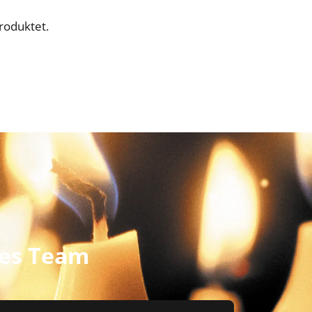
roduktet.
res Team