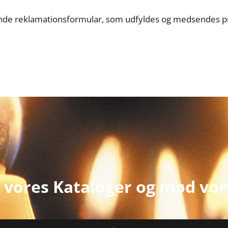
nde reklamationsformular, som udfyldes og medsendes p
 vores Kataloger og mød vo