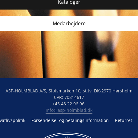
Kataloger
Medarbejdere
ASP-HOLMBLAD A/S, Slotsmarken 10, st.tv. DK-2970 Hørsholm

CVR: 70814617

Info@asp-holmblad.dk
vatlivspolitik
Forsendelse- og betalingsinformation
Returret