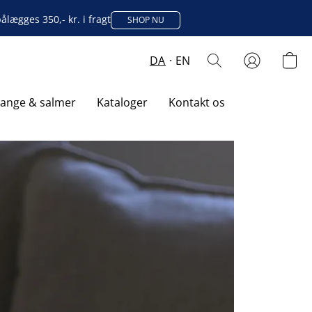
lægges 350,- kr. i fragt
SHOP NU
DA
EN
sange & salmer
Kataloger
Kontakt os