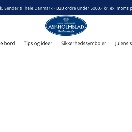
rk. Sender til hele Danmark - B2B ordre under 5000,- kr. ex. moms på
de bord
Tips og ideer
Sikkerhedssymboler
Julens 