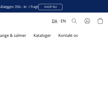
lægges 350,- kr. i fragt
SHOP NU
DA
EN
sange & salmer
Kataloger
Kontakt os