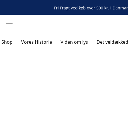
Fri Fragt ved køb over 500 kr. i Danma
Shop
Vores Historie
Viden om lys
Det veldække