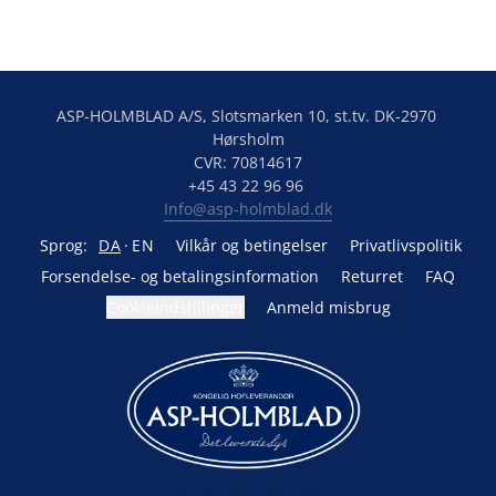
ASP-HOLMBLAD A/S, Slotsmarken 10, st.tv. DK-2970 
Hørsholm

CVR: 70814617

Info@asp-holmblad.dk
Sprog:
DA
EN
Vilkår og betingelser
Privatlivspolitik
Forsendelse- og betalingsinformation
Returret
FAQ
Cookieindstillinger
Anmeld misbrug
Drevet af Lightspeed