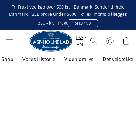
Fri Fragt ved køb over 500 kr. i Danmark. Sender til hele
Danmark - B2B ordre under 5000,- kr. ex. moms pålægges
350,- kr. i fragt
SHOP NU
DA
EN
Shop
Vores Historie
Viden om lys
Det veldække