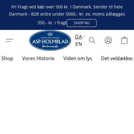
Fri Fragt ved køb over 500 kr. i Danmark. Sender til hele
Danmark - B2B ordre under 5000,- kr. ex. moms pålægges
350,- kr. i fragt
SHOP NU
DA
EN
Shop
Vores Historie
Viden om lys
Det veldække