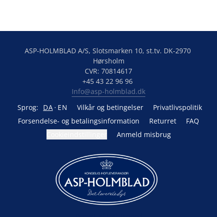
ASP-HOLMBLAD A/S, Slotsmarken 10, st.tv. DK-2970 
Hørsholm

CVR: 70814617

Info@asp-holmblad.dk
Sprog:
DA
EN
Vilkår og betingelser
Privatlivspolitik
Forsendelse- og betalingsinformation
Returret
FAQ
Cookieindstillinger
Anmeld misbrug
Drevet af Lightspeed