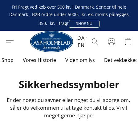
Fri Fragt ved køb over 500 kr. i Danmark. Sender til hele
Danmark - B2B ordre under 5000,- kr. ex. moms pålægges
350,- kr. i fragt
SHOP NU
DA
EN
Shop
Vores Historie
Viden om lys
Det veldække
Sikkerhedssymboler
Er der noget du savner eller noget du vil spørge om, 
så er du velkommen til at tage kontakt til os. Vi vil 
meget gerne hjælpe.