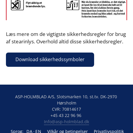
Læs mere om de vigtigste sikkerhedsregler for brug 
af stearinlys. Overhold altid disse sikkerhedsregler.
Download sikkerhedssymboler
ASP-HOLMBLAD A/S, Slotsmarken 10, st.tv. DK-2970 
Hørsholm

CVR: 70814617

Info@asp-holmblad.dk
Sprog:
DA
EN
Vilkår og betingelser
Privatlivspolitik