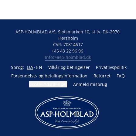
ASP-HOLMBLAD A/S, Slotsmarken 10, st.tv. DK-2970 
Hørsholm

CVR: 70814617

Info@asp-holmblad.dk
Sprog:
DA
EN
Vilkår og betingelser
Privatlivspolitik
Forsendelse- og betalingsinformation
Returret
FAQ
Cookieindstillinger
Anmeld misbrug
Drevet af Lightspeed