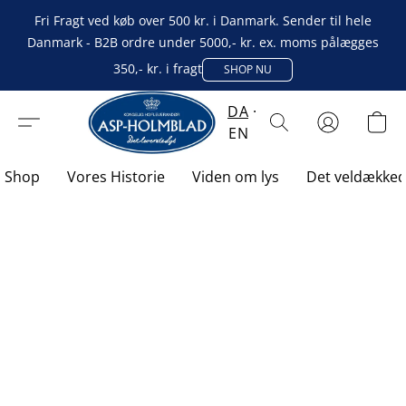
Fri Fragt ved køb over 500 kr. i Danmark. Sender til hele
Danmark - B2B ordre under 5000,- kr. ex. moms pålægges
350,- kr. i fragt
SHOP NU
DA
EN
Shop
Vores Historie
Viden om lys
Det veldække