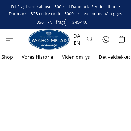
Fri Fragt ved køb over 500 kr. i Danmark. Sender til hele
Danmark - B2B ordre under 5000,- kr. ex. moms pålægges
350,- kr. i fragt
SHOP NU
DA
EN
Shop
Vores Historie
Viden om lys
Det veldække