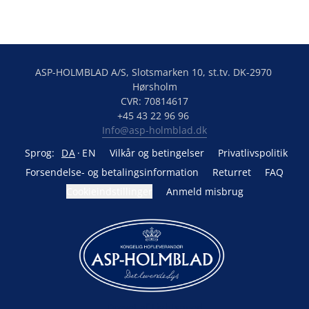
ASP-HOLMBLAD A/S, Slotsmarken 10, st.tv. DK-2970 
Hørsholm

CVR: 70814617

Info@asp-holmblad.dk
Sprog:
DA
EN
Vilkår og betingelser
Privatlivspolitik
Forsendelse- og betalingsinformation
Returret
FAQ
Cookieindstillinger
Anmeld misbrug
Drevet af Lightspeed