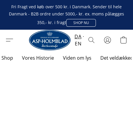
Fri Fragt ved køb over 500 kr. i Danmark. Sender til hele
Danmark - B2B ordre under 5000,- kr. ex. moms pålægges
350,- kr. i fragt
SHOP NU
DA
EN
Shop
Vores Historie
Viden om lys
Det veldække