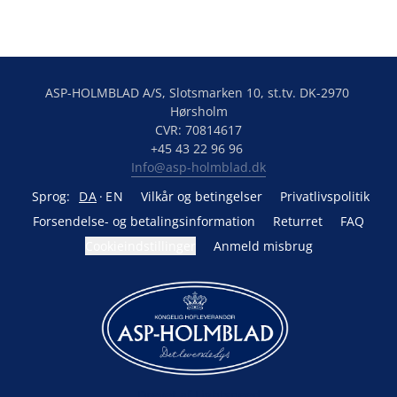
ASP-HOLMBLAD A/S, Slotsmarken 10, st.tv. DK-2970 
Hørsholm

CVR: 70814617

Info@asp-holmblad.dk
Sprog:
DA
EN
Vilkår og betingelser
Privatlivspolitik
Forsendelse- og betalingsinformation
Returret
FAQ
Cookieindstillinger
Anmeld misbrug
Drevet af Lightspeed