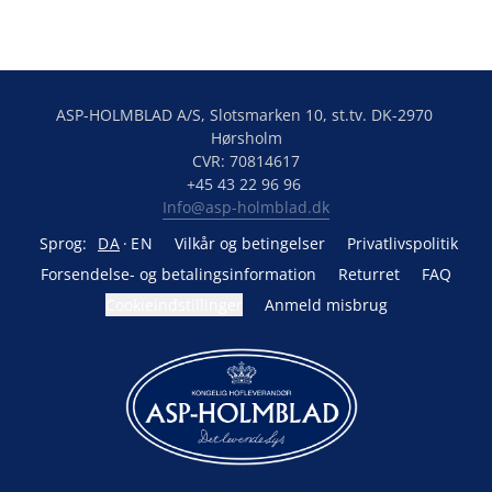
ASP-HOLMBLAD A/S, Slotsmarken 10, st.tv. DK-2970 
Hørsholm

CVR: 70814617

Info@asp-holmblad.dk
Sprog:
DA
EN
Vilkår og betingelser
Privatlivspolitik
Forsendelse- og betalingsinformation
Returret
FAQ
Cookieindstillinger
Anmeld misbrug
Drevet af Lightspeed