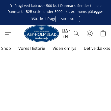
Fri Fragt ved køb over 500 kr. i Danmark. Sender til hele
Danmark - B2B ordre under 5000,- kr. ex. moms pålægges
350,- kr. i fragt
SHOP NU
DA
EN
Shop
Vores Historie
Viden om lys
Det veldække