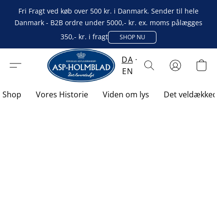
Fri Fragt ved køb over 500 kr. i Danmark. Sender til hele
Danmark - B2B ordre under 5000,- kr. ex. moms pålægges
350,- kr. i fragt
SHOP NU
DA
EN
Shop
Vores Historie
Viden om lys
Det veldække