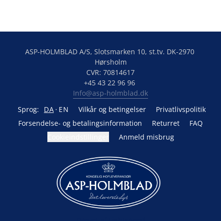
ASP-HOLMBLAD A/S, Slotsmarken 10, st.tv. DK-2970 
Hørsholm

CVR: 70814617

Info@asp-holmblad.dk
Sprog:
DA
EN
Vilkår og betingelser
Privatlivspolitik
Forsendelse- og betalingsinformation
Returret
FAQ
Cookieindstillinger
Anmeld misbrug
Drevet af Lightspeed