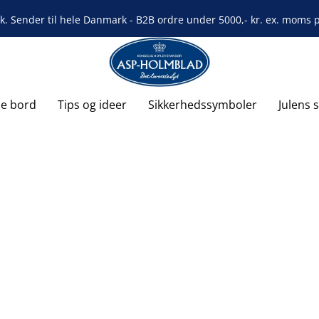
rk. Sender til hele Danmark - B2B ordre under 5000,- kr. ex. moms på
de bord
Tips og ideer
Sikkerhedssymboler
Julens 