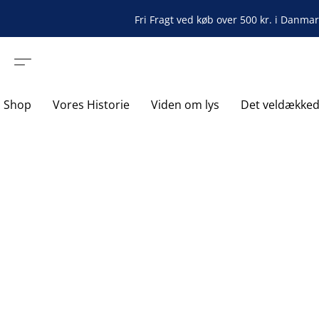
Fri Fragt ved køb over 500 kr. i Danma
Shop
Vores Historie
Viden om lys
Det veldække