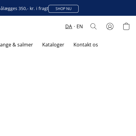
lægges 350,- kr. i fragt
SHOP NU
DA
EN
sange & salmer
Kataloger
Kontakt os