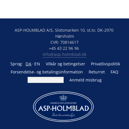
ASP-HOLMBLAD A/S, Slotsmarken 10, st.tv. DK-2970 
Hørsholm

CVR: 70814617

Info@asp-holmblad.dk
Sprog:
DA
EN
Vilkår og betingelser
Privatlivspolitik
Forsendelse- og betalingsinformation
Returret
FAQ
Cookieindstillinger
Anmeld misbrug
Drevet af Lightspeed