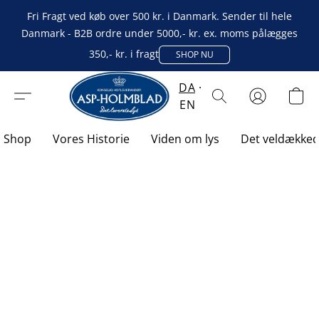
Fri Fragt ved køb over 500 kr. i Danmark. Sender til hele
Danmark - B2B ordre under 5000,- kr. ex. moms pålægges
350,- kr. i fragt
SHOP NU
DA
EN
Shop
Vores Historie
Viden om lys
Det veldække