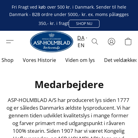
Fri Fragt ved køb over 500 kr. i Danmark. Sender til hele
Danmark - B2B ordre under 5000,- kr. ex. moms pålægges
350,- kr. i fragt
SHOP NU
DA
EN
Shop
Vores Historie
Viden om lys
Det veldække
Medarbejdere
ASP-HOLMBLAD A/S har produceret lys siden 1777 
og er således Danmarks ældste lysproducent. Vi har 
gennem tiden udviklet kvalitetslys i mange former 
og farver primært med udgangspunkt i råvaren 
100% stearin. Siden 1907 har vi været Kongelig 