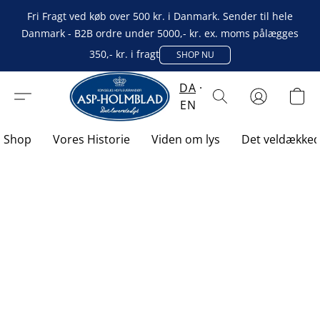
Fri Fragt ved køb over 500 kr. i Danmark. Sender til hele
Danmark - B2B ordre under 5000,- kr. ex. moms pålægges
350,- kr. i fragt
SHOP NU
DA
EN
Shop
Vores Historie
Viden om lys
Det veldække