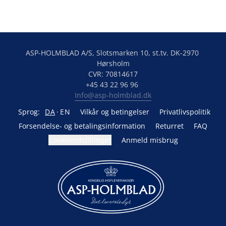
ASP-HOLMBLAD A/S, Slotsmarken 10, st.tv. DK-2970 
Hørsholm

CVR: 70814617

Info@asp-holmblad.dk
Sprog:
DA
EN
Vilkår og betingelser
Privatlivspolitik
Forsendelse- og betalingsinformation
Returret
FAQ
Cookieindstillinger
Anmeld misbrug
Drevet af Lightspeed