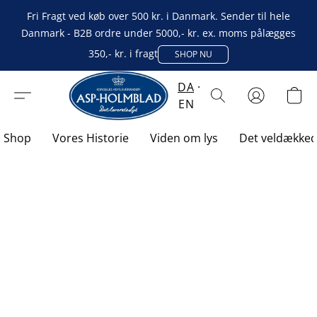
Fri Fragt ved køb over 500 kr. i Danmark. Sender til hele
Danmark - B2B ordre under 5000,- kr. ex. moms pålægges
350,- kr. i fragt
SHOP NU
DA
EN
Shop
Vores Historie
Viden om lys
Det veldække