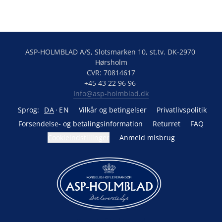
ASP-HOLMBLAD A/S, Slotsmarken 10, st.tv. DK-2970 
Hørsholm

CVR: 70814617

Info@asp-holmblad.dk
Sprog:
DA
EN
Vilkår og betingelser
Privatlivspolitik
Forsendelse- og betalingsinformation
Returret
FAQ
Cookieindstillinger
Anmeld misbrug
Drevet af Lightspeed