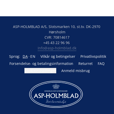
ASP-HOLMBLAD A/S, Slotsmarken 10, st.tv. DK-2970 
Hørsholm

CVR: 70814617

Info@asp-holmblad.dk
Sprog:
DA
EN
Vilkår og betingelser
Privatlivspolitik
Forsendelse- og betalingsinformation
Returret
FAQ
Cookieindstillinger
Anmeld misbrug
Drevet af Lightspeed