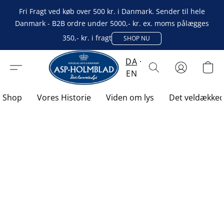
Fri Fragt ved køb over 500 kr. i Danmark. Sender til hele
Danmark - B2B ordre under 5000,- kr. ex. moms pålægges
350,- kr. i fragt
SHOP NU
DA
EN
Shop
Vores Historie
Viden om lys
Det veldække