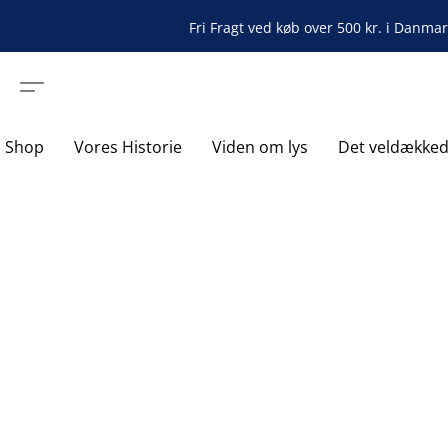
Fri Fragt ved køb over 500 kr. i Danma
Shop
Vores Historie
Viden om lys
Det veldække