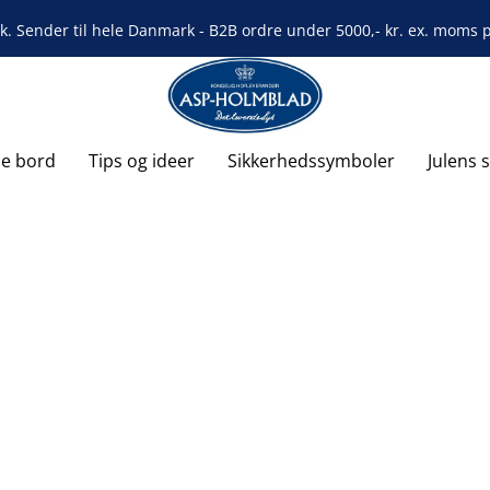
rk. Sender til hele Danmark - B2B ordre under 5000,- kr. ex. moms på
de bord
Tips og ideer
Sikkerhedssymboler
Julens 