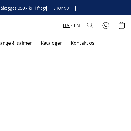
lægges 350,- kr. i fragt
SHOP NU
DA
EN
sange & salmer
Kataloger
Kontakt os