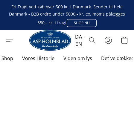
Fri Fragt ved køb over 500 kr. i Danmark. Sender til hele
Danmark - B2B ordre under 5000,- kr. ex. moms pålægges
350,- kr. i fragt
SHOP NU
DA
EN
Shop
Vores Historie
Viden om lys
Det veldække