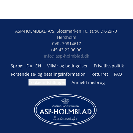
ASP-HOLMBLAD A/S, Slotsmarken 10, st.tv. DK-2970 
Hørsholm

CVR: 70814617

Info@asp-holmblad.dk
Sprog:
DA
EN
Vilkår og betingelser
Privatlivspolitik
Forsendelse- og betalingsinformation
Returret
FAQ
Cookieindstillinger
Anmeld misbrug
Drevet af Lightspeed