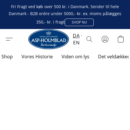
Fri Fragt ved køb over 500 kr. i Danmark. Sender til hele
Danmark - B2B ordre under 5000,- kr. ex. moms pålægges
350,- kr. i fragt
SHOP NU
DA
EN
Shop
Vores Historie
Viden om lys
Det veldække