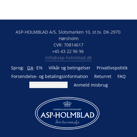
ASP-HOLMBLAD A/S, Slotsmarken 10, st.tv. DK-2970 
Hørsholm

CVR: 70814617

Info@asp-holmblad.dk
Sprog:
DA
EN
Vilkår og betingelser
Privatlivspolitik
Forsendelse- og betalingsinformation
Returret
FAQ
Cookieindstillinger
Anmeld misbrug
Drevet af Lightspeed