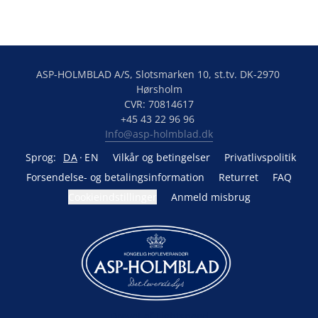
ASP-HOLMBLAD A/S, Slotsmarken 10, st.tv. DK-2970 
Hørsholm

CVR: 70814617

Info@asp-holmblad.dk
Sprog:
DA
EN
Vilkår og betingelser
Privatlivspolitik
Forsendelse- og betalingsinformation
Returret
FAQ
Cookieindstillinger
Anmeld misbrug
Drevet af Lightspeed