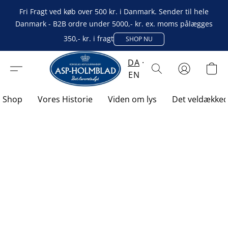
Fri Fragt ved køb over 500 kr. i Danmark. Sender til hele
Danmark - B2B ordre under 5000,- kr. ex. moms pålægges
350,- kr. i fragt
SHOP NU
DA
EN
Shop
Vores Historie
Viden om lys
Det veldække