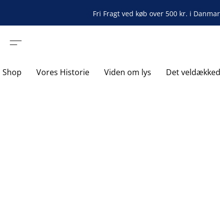
Fri Fragt ved køb over 500 kr. i Danma
Shop
Vores Historie
Viden om lys
Det veldække