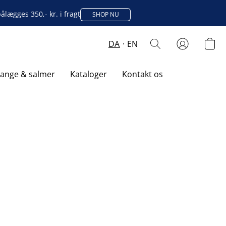
lægges 350,- kr. i fragt
SHOP NU
DA
EN
sange & salmer
Kataloger
Kontakt os