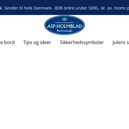
rk. Sender til hele Danmark - B2B ordre under 5000,- kr. ex. moms på
de bord
Tips og ideer
Sikkerhedssymboler
Julens 