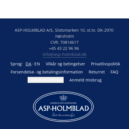
ASP-HOLMBLAD A/S, Slotsmarken 10, st.tv. DK-2970 
Hørsholm

CVR: 70814617

Info@asp-holmblad.dk
Sprog:
DA
EN
Vilkår og betingelser
Privatlivspolitik
Forsendelse- og betalingsinformation
Returret
FAQ
Cookieindstillinger
Anmeld misbrug
Drevet af Lightspeed