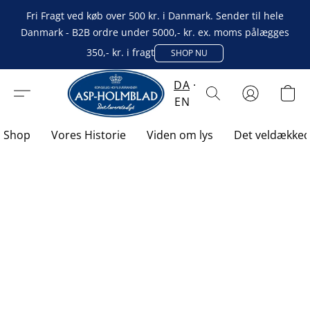
Fri Fragt ved køb over 500 kr. i Danmark. Sender til hele
Danmark - B2B ordre under 5000,- kr. ex. moms pålægges
350,- kr. i fragt
SHOP NU
DA
EN
Shop
Vores Historie
Viden om lys
Det veldække