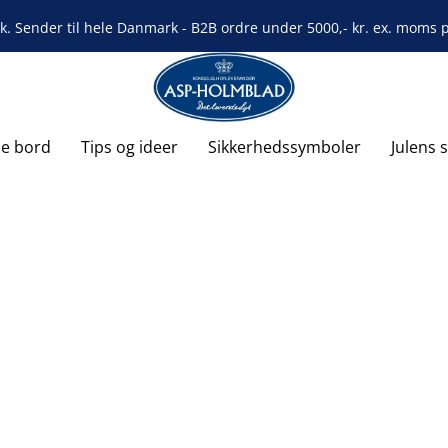
rk. Sender til hele Danmark - B2B ordre under 5000,- kr. ex. moms på
de bord
Tips og ideer
Sikkerhedssymboler
Julens 