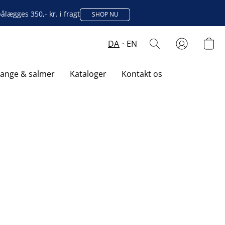
lægges 350,- kr. i fragt
SHOP NU
DA
EN
sange & salmer
Kataloger
Kontakt os