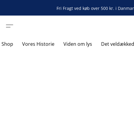
Fri Fragt ved køb over 500 kr. i Danma
Shop
Vores Historie
Viden om lys
Det veldække