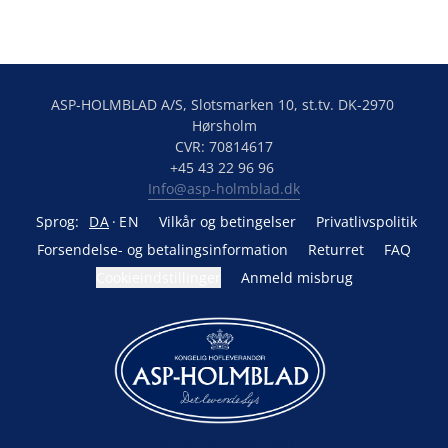
ASP-HOLMBLAD A/S, Slotsmarken 10, st.tv. DK-2970 
Hørsholm

CVR: 70814617

Info@asp-holmblad.dk
Sprog:
DA
EN
Vilkår og betingelser
Privatlivspolitik
Forsendelse- og betalingsinformation
Returret
FAQ
Cookieindstillinger
Anmeld misbrug
Drevet af Lightspeed