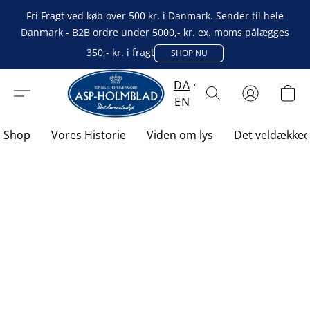
Fri Fragt ved køb over 500 kr. i Danmark. Sender til hele
Danmark - B2B ordre under 5000,- kr. ex. moms pålægges
350,- kr. i fragt
SHOP NU
DA
EN
Shop
Vores Historie
Viden om lys
Det veldække