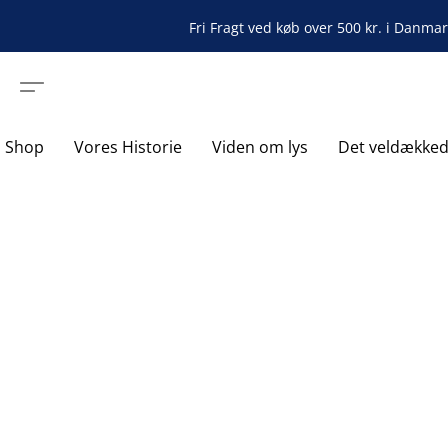
Fri Fragt ved køb over 500 kr. i Danma
Shop
Vores Historie
Viden om lys
Det veldække