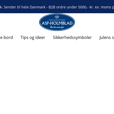
rk. Sender til hele Danmark - B2B ordre under 5000,- kr. ex. moms på
de bord
Tips og ideer
Sikkerhedssymboler
Julens 