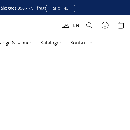
lægges 350,- kr. i fragt
SHOP NU
DA
EN
sange & salmer
Kataloger
Kontakt os