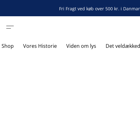
Fri Fragt ved køb over 500 kr. i Danma
Shop
Vores Historie
Viden om lys
Det veldække