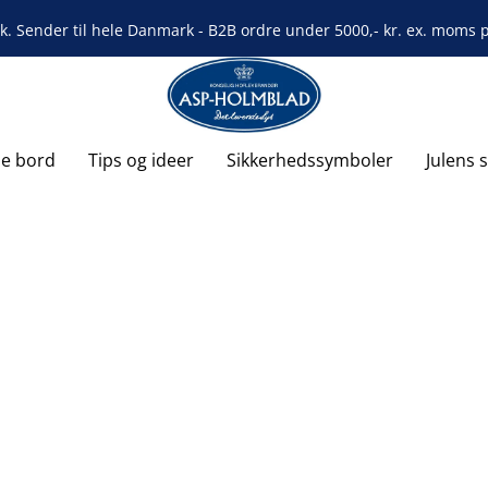
rk. Sender til hele Danmark - B2B ordre under 5000,- kr. ex. moms på
de bord
Tips og ideer
Sikkerhedssymboler
Julens 