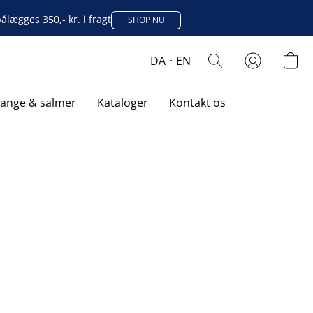
lægges 350,- kr. i fragt
SHOP NU
DA
EN
sange & salmer
Kataloger
Kontakt os