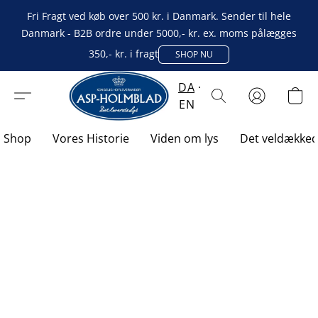
Fri Fragt ved køb over 500 kr. i Danmark. Sender til hele
Danmark - B2B ordre under 5000,- kr. ex. moms pålægges
350,- kr. i fragt
SHOP NU
DA
EN
Shop
Vores Historie
Viden om lys
Det veldække