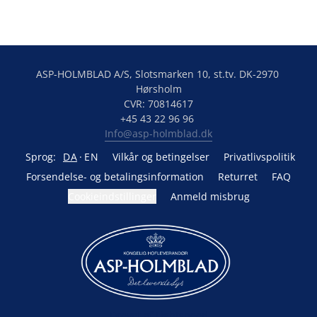
ASP-HOLMBLAD A/S, Slotsmarken 10, st.tv. DK-2970 
Hørsholm

CVR: 70814617

Info@asp-holmblad.dk
Sprog:
DA
EN
Vilkår og betingelser
Privatlivspolitik
Forsendelse- og betalingsinformation
Returret
FAQ
Cookieindstillinger
Anmeld misbrug
Drevet af Lightspeed