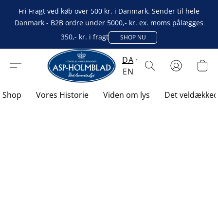
Fri Fragt ved køb over 500 kr. i Danmark. Sender til hele
Danmark - B2B ordre under 5000,- kr. ex. moms pålægges
350,- kr. i fragt
SHOP NU
DA
EN
Shop
Vores Historie
Viden om lys
Det veldække