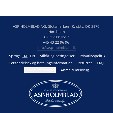
ASP-HOLMBLAD A/S, Slotsmarken 10, st.tv. DK-2970 
Hørsholm

CVR: 70814617

Info@asp-holmblad.dk
Sprog:
DA
EN
Vilkår og betingelser
Privatlivspolitik
Forsendelse- og betalingsinformation
Returret
FAQ
Cookieindstillinger
Anmeld misbrug
Drevet af Lightspeed