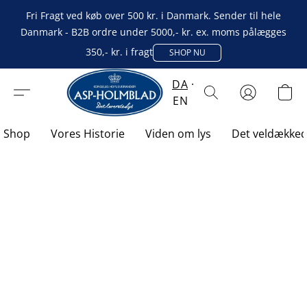
Fri Fragt ved køb over 500 kr. i Danmark. Sender til hele
Danmark - B2B ordre under 5000,- kr. ex. moms pålægges
350,- kr. i fragt
SHOP NU
DA
EN
Shop
Vores Historie
Viden om lys
Det veldække