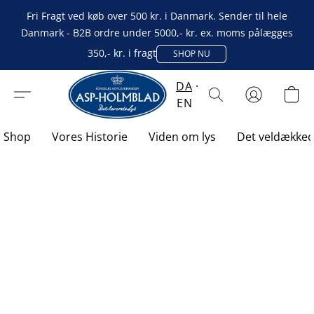
Fri Fragt ved køb over 500 kr. i Danmark. Sender til hele
Danmark - B2B ordre under 5000,- kr. ex. moms pålægges
350,- kr. i fragt
SHOP NU
DA
EN
Shop
Vores Historie
Viden om lys
Det veldække