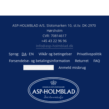
ASP-HOLMBLAD A/S, Slotsmarken 10, st.tv. DK-2970 
Hørsholm

CVR: 70814617

Info@asp-holmblad.dk
Sprog:
DA
EN
Vilkår og betingelser
Privatlivspolitik
Forsendelse- og betalingsinformation
Returret
FAQ
Cookieindstillinger
Anmeld misbrug
Drevet af Lightspeed