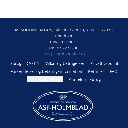
ASP-HOLMBLAD A/S, Slotsmarken 10, st.tv. DK-2970 
Hørsholm

CVR: 70814617

Info@asp-holmblad.dk
Sprog:
DA
EN
Vilkår og betingelser
Privatlivspolitik
Forsendelse- og betalingsinformation
Returret
FAQ
Cookieindstillinger
Anmeld misbrug
Drevet af Lightspeed