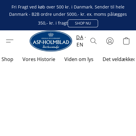
Fri Fragt ved køb over 500 kr. i Danmark. Sender til hele
Danmark - B2B ordre under 5000,- kr. ex. moms pålægges
350,- kr. i fragt
SHOP NU
DA
EN
Shop
Vores Historie
Viden om lys
Det veldække