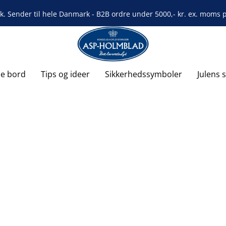
rk. Sender til hele Danmark - B2B ordre under 5000,- kr. ex. moms på
de bord
Tips og ideer
Sikkerhedssymboler
Julens 