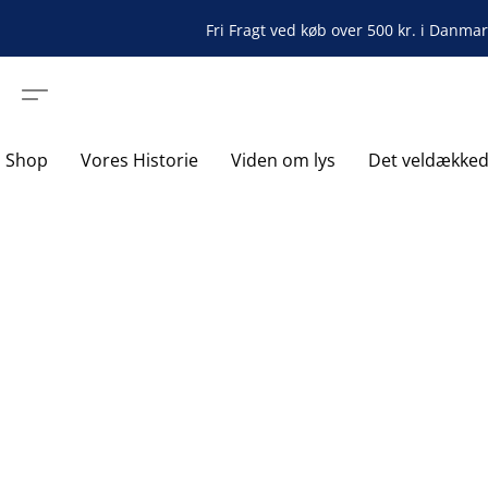
Fri Fragt ved køb over 500 kr. i Danma
Shop
Vores Historie
Viden om lys
Det veldække