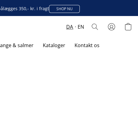
lægges 350,- kr. i fragt
SHOP NU
DA
EN
sange & salmer
Kataloger
Kontakt os