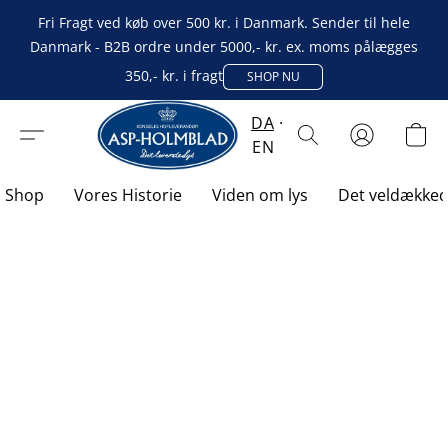
Fri Fragt ved køb over 500 kr. i Danmark. Sender til hele
Danmark - B2B ordre under 5000,- kr. ex. moms pålægges
350,- kr. i fragt
SHOP NU
DA
EN
Shop
Vores Historie
Viden om lys
Det veldække