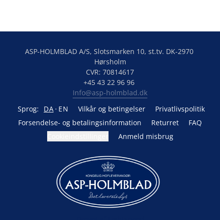
ASP-HOLMBLAD A/S, Slotsmarken 10, st.tv. DK-2970 
Hørsholm

CVR: 70814617

Info@asp-holmblad.dk
Sprog:
DA
EN
Vilkår og betingelser
Privatlivspolitik
Forsendelse- og betalingsinformation
Returret
FAQ
Cookieindstillinger
Anmeld misbrug
Drevet af Lightspeed