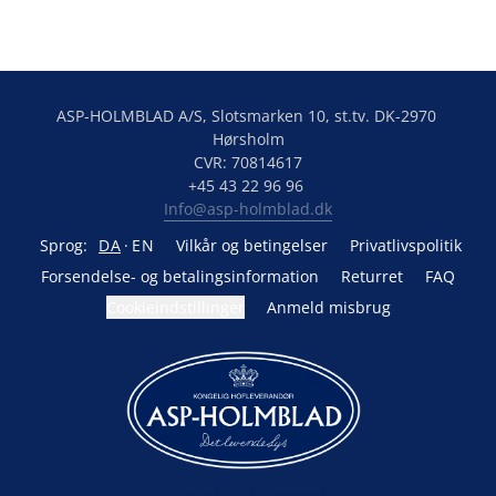
ASP-HOLMBLAD A/S, Slotsmarken 10, st.tv. DK-2970 
Hørsholm

CVR: 70814617

Info@asp-holmblad.dk
Sprog:
DA
EN
Vilkår og betingelser
Privatlivspolitik
Forsendelse- og betalingsinformation
Returret
FAQ
Cookieindstillinger
Anmeld misbrug
Drevet af Lightspeed