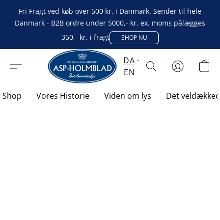
Fri Fragt ved køb over 500 kr. i Danmark. Sender til hele
Danmark - B2B ordre under 5000,- kr. ex. moms pålægges
350,- kr. i fragt
SHOP NU
DA
EN
Shop
Vores Historie
Viden om lys
Det veldække