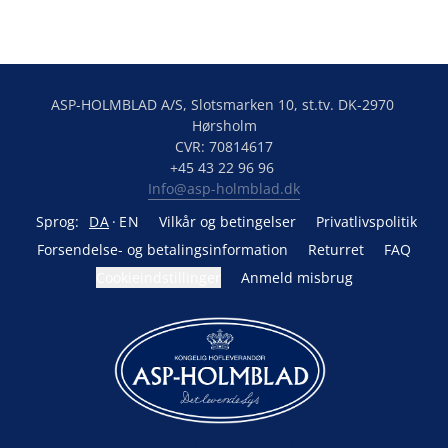
ASP-HOLMBLAD A/S, Slotsmarken 10, st.tv. DK-2970 
Hørsholm

CVR: 70814617

Info@asp-holmblad.dk
Sprog:
DA
EN
Vilkår og betingelser
Privatlivspolitik
Forsendelse- og betalingsinformation
Returret
FAQ
Cookieindstillinger
Anmeld misbrug
Drevet af Lightspeed