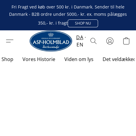
Fri Fragt ved køb over 500 kr. i Danmark. Sender til hele
Danmark - B2B ordre under 5000,- kr. ex. moms pålægges
350,- kr. i fragt
SHOP NU
DA
EN
Shop
Vores Historie
Viden om lys
Det veldække