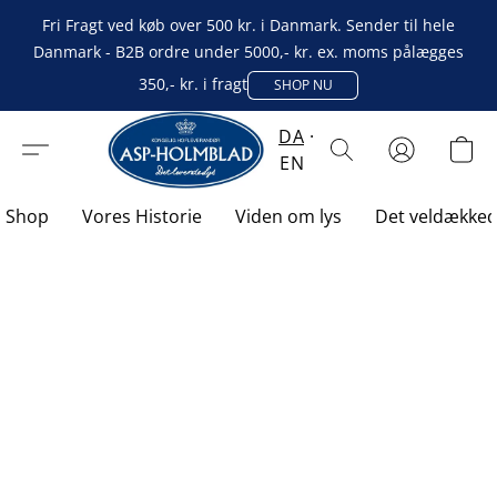
Fri Fragt ved køb over 500 kr. i Danmark. Sender til hele
Danmark - B2B ordre under 5000,- kr. ex. moms pålægges
350,- kr. i fragt
SHOP NU
DA
EN
Shop
Vores Historie
Viden om lys
Det veldække