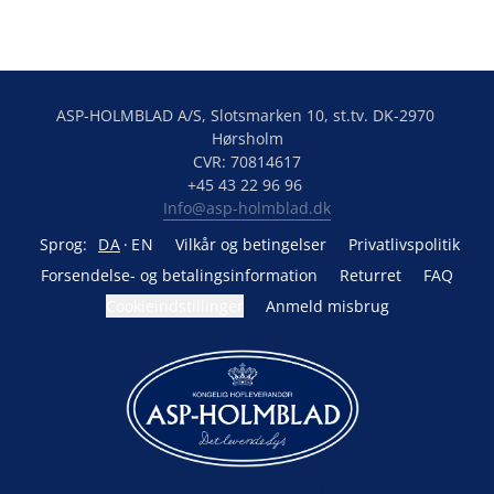
ASP-HOLMBLAD A/S, Slotsmarken 10, st.tv. DK-2970 
Hørsholm

CVR: 70814617

Info@asp-holmblad.dk
Sprog:
DA
EN
Vilkår og betingelser
Privatlivspolitik
Forsendelse- og betalingsinformation
Returret
FAQ
Cookieindstillinger
Anmeld misbrug
Drevet af Lightspeed