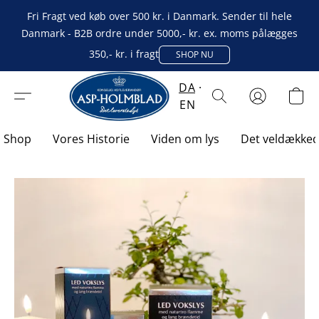
Fri Fragt ved køb over 500 kr. i Danmark. Sender til hele
Danmark - B2B ordre under 5000,- kr. ex. moms pålægges
350,- kr. i fragt
SHOP NU
DA
EN
Shop
Vores Historie
Viden om lys
Det veldække